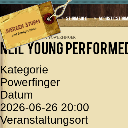
Jahr
Monat
Jahr
Monat
Home
Sturm Solo
Acoustic Stor
AKTUELLE SEITE:
STARTSEITE
»
TERMINE
»
NEIL
YOUNG PERFORMED BY POWERFINGER
NEIL YOUNG performe
Kategorie
Powerfinger
Datum
2026-06-26
20:00
Veranstaltungsort