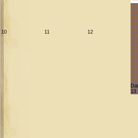
Aco
mag
tou
Ro
18:
10
11
12
Tüb
bei
Ro
Aff
Pic
der
übe
uns
wie
Da
13