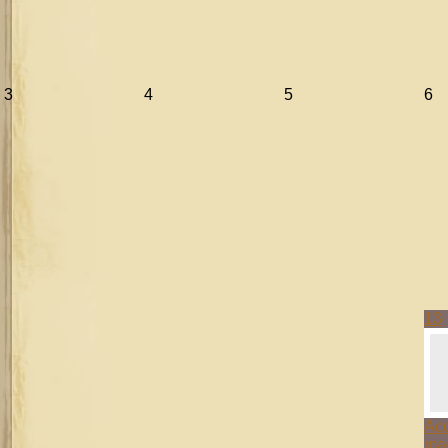
3
4
5
6
13
Aco
mag