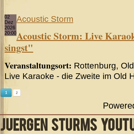
02
Acoustic Storm
Dez
2026
Acoustic Storm: Live Karao
20:00
singst"
Veranstaltungsort:
Rottenburg, Ol
Live Karaoke - die Zweite im Old
1
2
Powere
JUERGEN STURMS YOUT