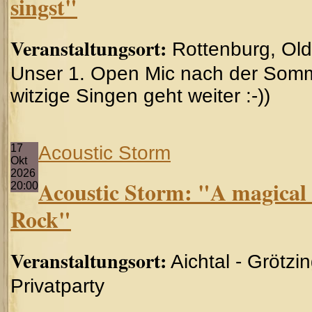
singst"
Veranstaltungsort:
Rottenburg, Ol
Unser 1. Open Mic nach der Somm
witzige Singen geht weiter :-))
17
Acoustic Storm
Okt
2026
Acoustic Storm: "A magical h
20:00
Rock"
Veranstaltungsort:
Aichtal - Grötzi
Privatparty