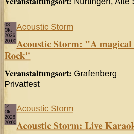
Veranstaltungsort:
Nürtingen, Alte
03
Acoustic Storm
Okt
2026
Acoustic Storm: "A magical h
20:00
Rock"
Veranstaltungsort:
Grafenberg
Privatfest
14
Acoustic Storm
Okt
2026
Acoustic Storm: Live Karao
20:00