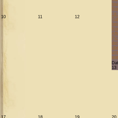
tou
Ro
18:
10
11
12
Tüb
bei
Ro
Aff
Pic
der
übe
uns
wie
Da
13
17
18
19
20