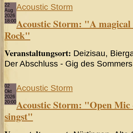
22
Acoustic Storm
Aug
2026
Acoustic Storm: "A magical h
18:00
Rock"
Veranstaltungsort:
Deizisau, Bierga
Der Abschluss - Gig des Sommers i
02
Acoustic Storm
Okt
2026
Acoustic Storm: "Open Mic 
20:00
singst"