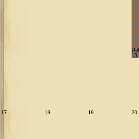
bei
Ro
Aff
Pic
der
übe
uns
wie
Da
13
17
18
19
20