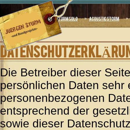
Jahr
Monat
Jahr
Monat
Home
Sturm Solo
Acoustic Storm
AKTUELLE
SEITE:
STARTSEITE
»
DATENSCHUTZ
DATENSCHUTZERKLÄRU
Die Betreiber dieser Sei
persönlichen Daten sehr 
personenbezogenen Daten
entsprechend der gesetzl
sowie dieser Datenschutz