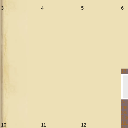
3
4
5
6
13
Aco
mag
tou
Ro
18:
10
11
12
Tüb