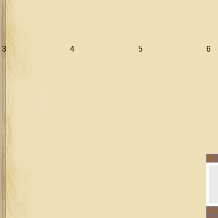
3
4
5
6
13
Aco