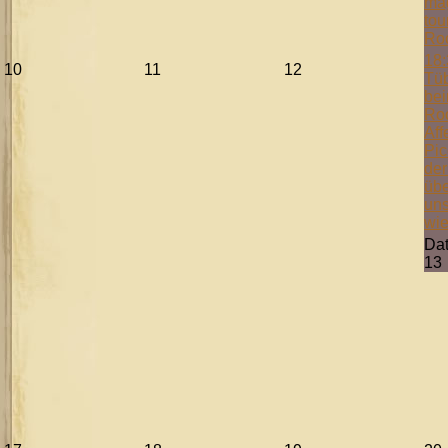
mag
tou
Ro
18:
10
11
12
Tüb
bei
Ro
Aff
Pic
der
übe
uns
wie
Da
13