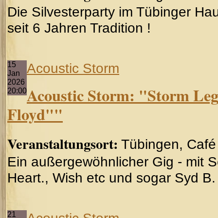
Die Silvesterparty im Tübinger 
seit 6 Jahren Tradition !
15
Acoustic Storm
Jan
2026
Acoustic Storm: "Storm Leg
20:00
Floyd""
Veranstaltungsort:
Tübingen, Café
Ein außergewöhnlicher Gig - mit 
Heart., Wish etc und sogar Syd B.
21