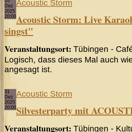
05
Acoustic Storm
Dez
2025
Acoustic Storm: Live Karao
20:00
singst"
Veranstaltungsort:
Tübingen - Caf
Logisch, dass dieses Mal auch wi
angesagt ist.
31
Acoustic Storm
Dez
2025
Silvesterparty mit ACOU
20:00
Veranstaltungsort:
Tübingen - Kul