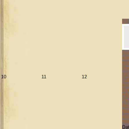
13
Aco
mag
tou
Ro
18:
10
11
12
Tüb
bei
Ro
Aff
Pic
der
übe
uns
wie
Da