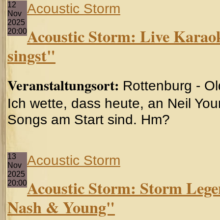
12
Acoustic Storm
Nov
2025
Acoustic Storm: Live Karao
20:00
singst"
Veranstaltungsort:
Rottenburg - O
Ich wette, dass heute, an Neil Yo
Songs am Start sind. Hm?
13
Acoustic Storm
Nov
2025
Acoustic Storm: Storm Legend
20:00
Nash & Young"