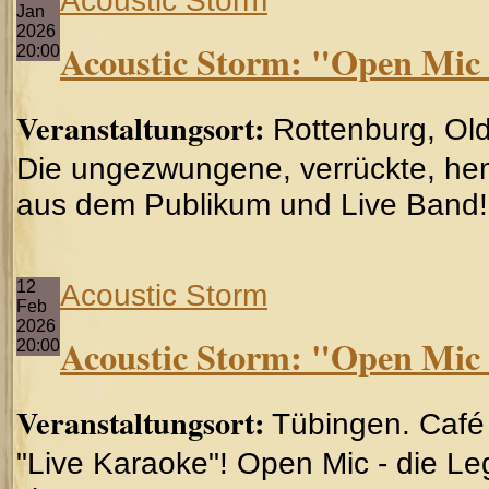
Acoustic Storm
Jan
2026
Acoustic Storm: "Open Mic 
20:00
Veranstaltungsort:
Rottenburg, Ol
Die ungezwungene, verrückte, he
aus dem Publikum und Live Band!
12
Acoustic Storm
Feb
2026
Acoustic Storm: "Open Mic 
20:00
Veranstaltungsort:
Tübingen. Café
"Live Karaoke"! Open Mic - die Le